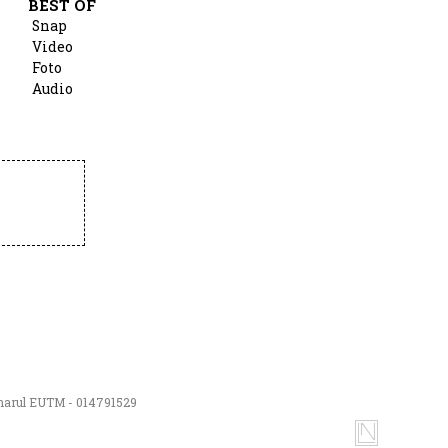
BEST OF
Snap
Video
Foto
Audio
numarul EUTM - 014791529