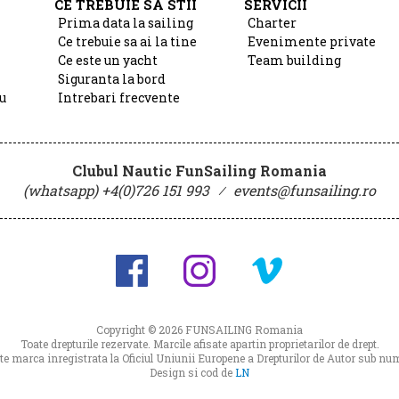
CE TREBUIE SA STII
SERVICII
Prima data la sailing
Charter
Ce trebuie sa ai la tine
Evenimente private
Ce este un yacht
Team building
Siguranta la bord
u
Intrebari frecvente
Clubul Nautic FunSailing Romania
(whatsapp) +4(0)726 151 993
⁄
events@funsailing.ro
Copyright © 2026
FUNSAILING Romania
Toate drepturile rezervate. Marcile afisate apartin proprietarilor de drept.
 marca inregistrata la Oficiul Uniunii Europene a Drepturilor de Autor sub 
Design si cod de
LN