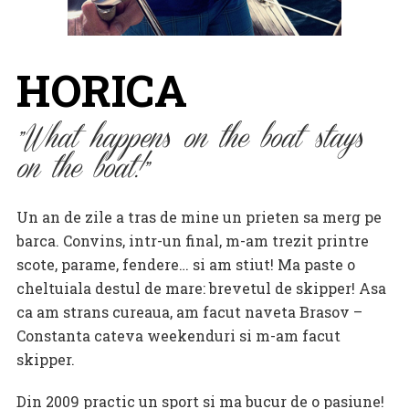
HORICA
What happens on the boat stays
on the boat!
Un an de zile a tras de mine un prieten sa merg pe
barca. Convins, intr-un final, m-am trezit printre
scote, parame, fendere… si am stiut! Ma paste o
cheltuiala destul de mare: brevetul de skipper! Asa
ca am strans cureaua, am facut naveta Brasov –
Constanta cateva weekenduri si m-am facut
skipper.
Din 2009 practic un sport si ma bucur de o pasiune!