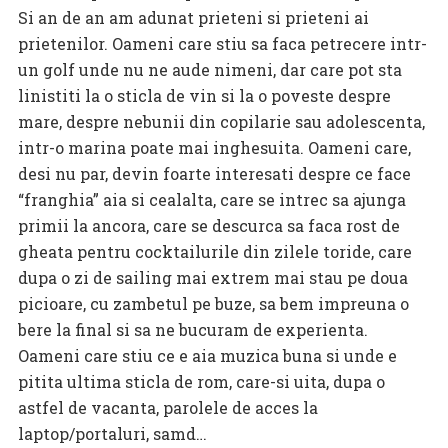
Si an de an am adunat prieteni si prieteni ai
prietenilor. Oameni care stiu sa faca petrecere intr-
un golf unde nu ne aude nimeni, dar care pot sta
linistiti la o sticla de vin si la o poveste despre
mare, despre nebunii din copilarie sau adolescenta,
intr-o marina poate mai inghesuita. Oameni care,
desi nu par, devin foarte interesati despre ce face
“franghia” aia si cealalta, care se intrec sa ajunga
primii la ancora, care se descurca sa faca rost de
gheata pentru cocktailurile din zilele toride, care
dupa o zi de sailing mai extrem mai stau pe doua
picioare, cu zambetul pe buze, sa bem impreuna o
bere la final si sa ne bucuram de experienta.
Oameni care stiu ce e aia muzica buna si unde e
pitita ultima sticla de rom, care-si uita, dupa o
astfel de vacanta, parolele de acces la
laptop/portaluri, samd…