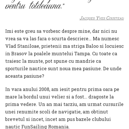
pentru totdeauna.
Jacques Yves Cousteau
Imi este greu sa vorbesc despre mine, dar nici nu
vrea sa va las fara o scurta descriere… Ma numesc
Vlad Staniloae, prietenii ma striga Baloo si locuiesc
in Brasov la poalele muntelui Tampa. Cu toate ca
traiesc la munte, pot spune cu mandrie ca
sporturile nautice sunt noua mea pasiune. De unde
aceasta pasiune?
In vara anului 2008, am iesit pentru prima oara pe
mare la bordul unui velier si a fost… dragoste la
prima vedere. Un an mai tarziu, am urmat cursurile
unei renumite scoli de navigatie, am obtinut
brevetul si incet, incet am pus bazele clubului
nautic FunSailing Romania.