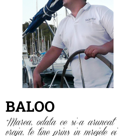
BALOO
Marea, odata ce si-a aruncat
vraja, te tine prins in mrejele ei