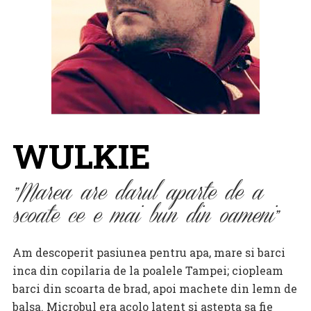
WULKIE
Marea are darul aparte de a
scoate ce e mai bun din oameni
Am descoperit pasiunea pentru apa, mare si barci
inca din copilaria de la poalele Tampei; ciopleam
barci din scoarta de brad, apoi machete din lemn de
balsa. Microbul era acolo latent si astepta sa fie