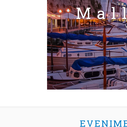
Mal
V
EVENIM