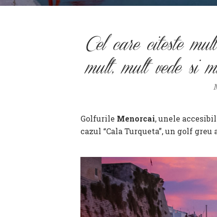
Cel care citeste mult
mult, mult vede si mu
M
Golfurile
Menorcai
, unele accesibi
cazul “Cala Turqueta”, un golf greu 