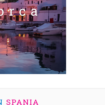
orca
ri
IN
SPANIA