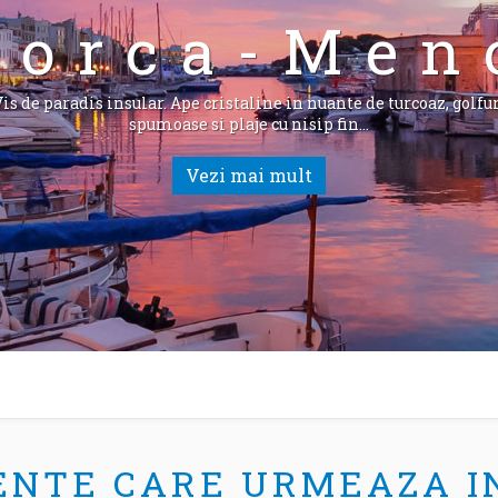
lorca-Men
is de paradis insular. Ape cristaline in nuante de turcoaz, golfu
spumoase si plaje cu nisip fin…
Vezi mai mult
ENTE CARE URMEAZA 