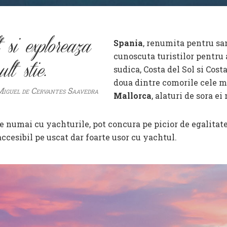
Spania
, renumita pentru sa
 si exploreaza
cunoscuta turistilor pentru 
sudica, Costa del Sol si Cos
lt stie.
doua dintre comorile cele m
iguel de Cervantes Saavedra
Mallorca
, alaturi de sora e
le numai cu yachturile, pot concura pe picior de egalitate 
accesibil pe uscat dar foarte usor cu yachtul.