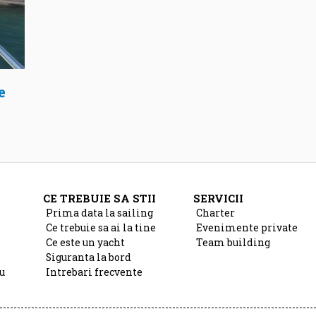
e
CE TREBUIE SA STII
SERVICII
Prima data la sailing
Charter
Ce trebuie sa ai la tine
Evenimente private
Ce este un yacht
Team building
Siguranta la bord
u
Intrebari frecvente