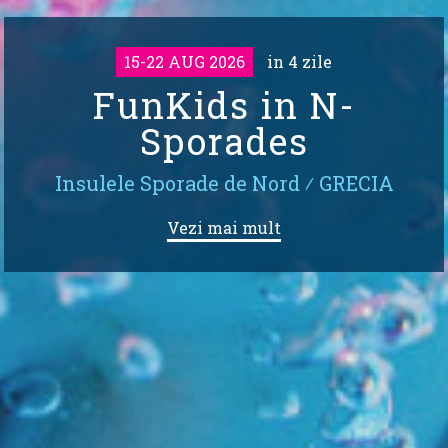
15-22 AUG 2026
in 4 zile
FunKids in N-
Sporades
Insulele Sporade de Nord
⁄
GRECIA
Vezi mai mult