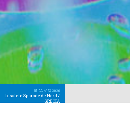
15-22 AUG 2026
Insulele Sporade de Nord
⁄
GRECIA
‹
›
LISTA DE ASTEPTARE