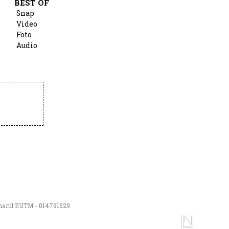
BEST OF
Snap
Video
Foto
Audio
numarul EUTM - 014791529