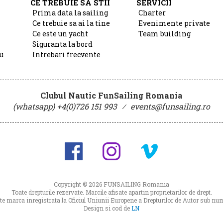
CE TREBUIE SA STII
SERVICII
Prima data la sailing
Charter
Ce trebuie sa ai la tine
Evenimente private
Ce este un yacht
Team building
Siguranta la bord
u
Intrebari frecvente
Clubul Nautic FunSailing Romania
(whatsapp) +4(0)726 151 993
⁄
events@funsailing.ro
Copyright © 2026
FUNSAILING Romania
Toate drepturile rezervate. Marcile afisate apartin proprietarilor de drept.
 marca inregistrata la Oficiul Uniunii Europene a Drepturilor de Autor sub 
Design si cod de
LN