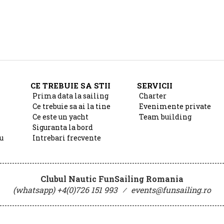
CE TREBUIE SA STII
SERVICII
Prima data la sailing
Charter
Ce trebuie sa ai la tine
Evenimente private
Ce este un yacht
Team building
Siguranta la bord
u
Intrebari frecvente
Clubul Nautic FunSailing Romania
(whatsapp) +4(0)726 151 993
⁄
events@funsailing.ro