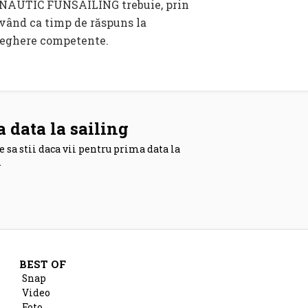
UB NAUTIC FUNSAILING trebuie, prin
având ca timp de răspuns la
raveghere competente.
 data la sailing
e sa stii daca vii pentru prima data la
…
BEST OF
Snap
Video
Foto