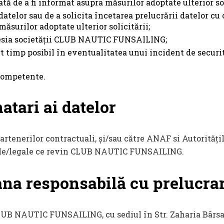
de a fi informat asupra măsurilor adoptate ulterior sol
atelor sau de a solicita încetarea prelucrării datelor cu 
măsurilor adoptate ulterior solicitării;
osesia societății CLUB NAUTIC FUNSAILING;
curt timp posibil în eventualitatea unui incident de secu
 competente.
atari ai datelor
partenerilor contractuali, și/sau către ANAF si Autorităț
tuale/legale ce revin CLUB NAUTIC FUNSAILING.
ana responsabilă cu prelucrar
CLUB NAUTIC FUNSAILING, cu sediul în Str. Zaharia Bârsan