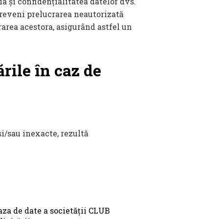
ia și confidențialitatea datelor dvs.
reveni prelucrarea neautorizată
rarea acestora, asigurând astfel un
rile în caz de
i/sau inexacte, rezultă
baza de date a societății CLUB