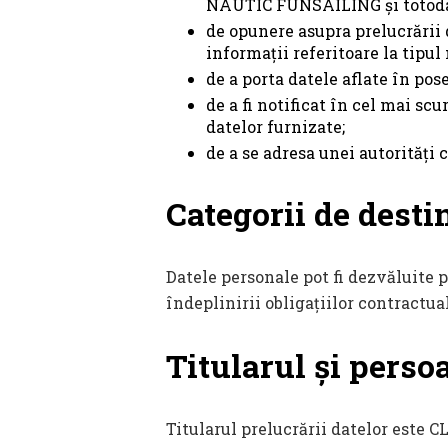
NAUTIC FUNSAILING și totodată 
de opunere asupra prelucrării d
informații referitoare la tipul 
de a porta datele aflate în p
de a fi notificat în cel mai s
datelor furnizate;
de a se adresa unei autorități
Categorii de destin
Datele personale pot fi dezvăluite 
îndeplinirii obligațiilor contrac
Titularul și perso
Titularul prelucrării datelor este 