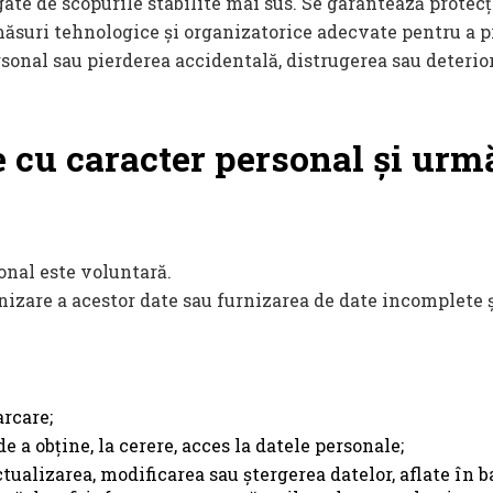
egate de scopurile stabilite mai sus. Se garantează protecț
suri tehnologice și organizatorice adecvate pentru a p
rsonal sau pierderea accidentală, distrugerea sau deterio
 cu caracter personal și urmă
onal este voluntară.
nizare a acestor date sau furnizarea de date incomplete ș
rcare;
e a obține, la cerere, acces la datele personale;
actualizarea, modificarea sau ștergerea datelor, aflate în 