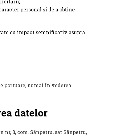
icitării;
caracter personal și de a obține
ritate cu impact semnificativ asupra
ile portuare, numai în vederea
ea datelor
 nr, 8, com. Sânpetru, sat Sânpetru,