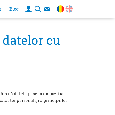
e
Blog
 datelor cu
măm că datele puse la dispoziția
caracter personal și a principiilor