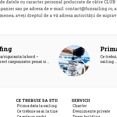
tă de datele cu caracter personal prelucrate de către CL
mpaniei sau pe adresa de e-mail: contact@funsailing.ro, 
asemenea, aveți dreptul de a vă adresa autorității de sup
fing
Prima
a/siguranta la bord –
Ce trebui
rect razpunzator penal si …
sailing. 
CE TREBUIE SA STII
SERVICII
Prima data la sailing
Charter
Ce trebuie sa ai la tine
Evenimente private
Ce este un yacht
Team building