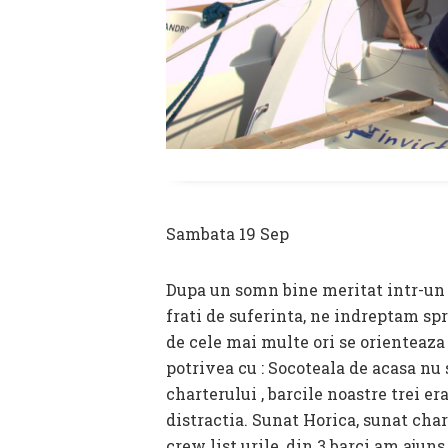
Sambata 19 Sep
Dupa un somn bine meritat intr-un
frati de suferinta, ne indreptam s
de cele mai multe ori se orienteaza
potrivea cu : Socoteala de acasa nu 
charterului , barcile noastre trei e
distractia. Sunat Horica, sunat cha
crew list urile, din 3 barci am ajun