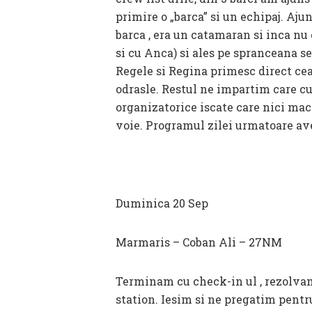
primire o „barca” si un echipaj. Aj
barca , era un catamaran si inca n
si cu Anca) si ales pe spranceana s
Regele si Regina primesc direct ce
odrasle. Restul ne impartim care cu
organizatorice iscate care nici mac
voie. Programul zilei urmatoare ave
Duminica 20 Sep
Marmaris – Coban Ali – 27NM
Terminam cu check-in ul , rezolvam
station. Iesim si ne pregatim pent