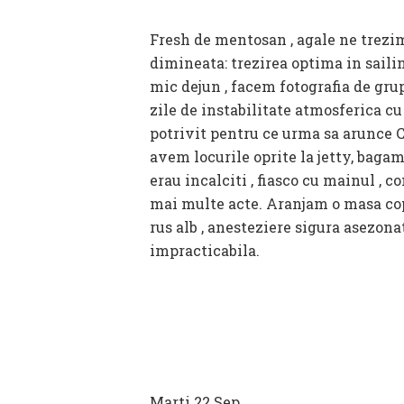
Fresh de mentosan , agale ne trezim
dimineata: trezirea optima in saili
mic dejun , facem fotografia de gr
zile de instabilitate atmosferica c
potrivit pentru ce urma sa arunce Cr
avem locurile oprite la jetty, bagam
erau incalciti , fiasco cu mainul , 
mai multe acte. Aranjam o masa copi
rus alb , anesteziere sigura asezon
impracticabila.
Marti 22 Sep