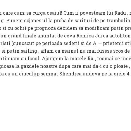
 care cum; sa curga ceaiul! Cum ii povesteam lui Radu ,
ng. Punem cojones ul la proba de sarituri de pe trambulin
up si cu ochii pe prognoza decidem sa modificam putin pr
u un grand finale anuntat de ceva Romica Jurca autohton. 
isti (cunoscut pe perioada sederii si de A. – prietenii sti
 si putin sailing , aflam ca mainul nu mai fusese scos de 
continuam cu focul. Ajungem la marele fix , tocmai ce ince
oasa la gazdele noastre dupa care mai da-i cu o ploaie , 
ata cu un ciuculup semnat Shendrea undeva pe la orele 4.