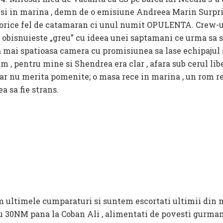
unsi in marina , demn de o emisiune Andreea Marin Surpri
u orice fel de catamaran ci unul numit OPULENTA. Crew-
e obisnuieste „greu” cu ideea unei saptamani ce urma sa s
a mai spatioasa camera cu promisiunea sa lase echipajul
m , pentru mine si Shendrea era clar , afara sub cerul li
ar nu merita pomenite; o masa rece in marina , un rom r
a sa fie strans.
 ultimele cumparaturi si suntem escortati ultimii din m
ru 30NM pana la Coban Ali , alimentati de povesti gurman