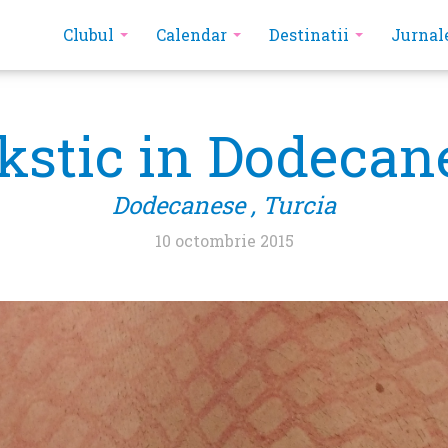
Clubul
Calendar
Destinatii
Jurnal
stic in Dodecan
Dodecanese , Turcia
10 octombrie 2015