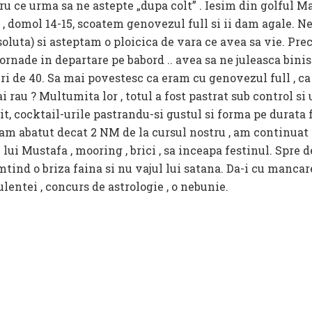
u ce urma sa ne astepte „dupa colt” . Iesim din golful Ma
0 , domol 14-15, scoatem genovezul full si ii dam agale. 
oluta) si asteptam o ploicica de vara ce avea sa vie. Pre
 tornade in departare pe babord .. avea sa ne juleasca bini
uri de 40. Sa mai povestesc ca eram cu genovezul full , c
 rau ? Multumita lor , totul a fost pastrat sub control si 
it, cocktail-urile pastrandu-si gustul si forma pe durata 
am abatut decat 2 NM de la cursul nostru , am continuat 
 lui Mustafa , mooring , brici , sa inceapa festinul. Spre 
tind o briza faina si nu vajul lui satana. Da-i cu mancare 
lentei , concurs de astrologie , o nebunie.