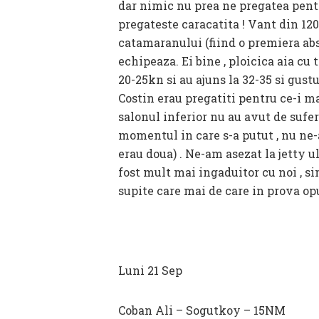
dar nimic nu prea ne pregatea pentr
pregateste caracatita ! Vant din 12
catamaranului (fiind o premiera abs
echipeaza. Ei bine , ploicica aia cu
20-25kn si au ajuns la 32-35 si gust
Costin erau pregatiti pentru ce-i mai
salonul inferior nu au avut de sufer
momentul in care s-a putut , nu ne-
erau doua) . Ne-am asezat la jetty ul
fost mult mai ingaduitor cu noi , sim
supite care mai de care in prova opu
Luni 21 Sep
Coban Ali – Sogutkoy – 15NM