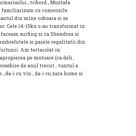
rmarisului , tribord , Mustafa
Ne familiarizam cu comenzile
cautul din mine coboara si se
sor. Cele 14-15kn s-au transformat in
a faceam surfing si ca Shendrea si
umbrelutele si paiele regalitatii din
furtunii. Am tertarolat in
apropierea pe motoare (ca deh ,
deosebire de anul trecut , vantul a
, da-i cu vin , da-i cu zara home si