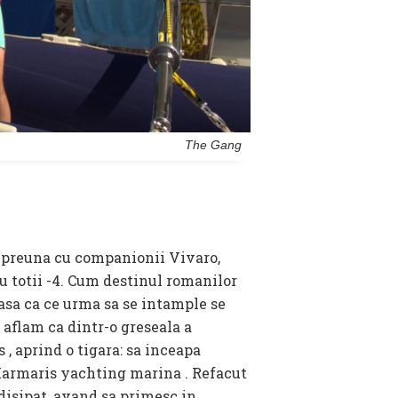
The Gang
mpreuna cu companionii Vivaro,
 totii -4. Cum destinul romanilor
asa ca ce urma sa se intample se
 aflam ca dintr-o greseala a
, aprind o tigara: sa inceapa
 Marmaris yachting marina . Refacut
 disipat, avand sa primesc in