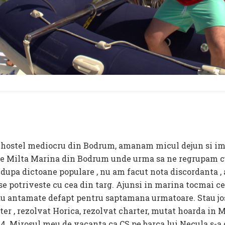
 hostel mediocru din Bodrum, amanam micul dejun si i
pre Milta Marina din Bodrum unde urma sa ne regrupam cu
 dupa dictoane populare , nu am facut nota discordanta , 
se potriveste cu cea din targ. Ajunsi in marina tocmai ce
rau antamate defapt pentru saptamana urmatoare. Stau jos 
rter , rezolvat Horica, rezolvat charter, mutat hoarda in
s 4. Mirosul meu de vacanta ca CS pe barca lui Necula s-a