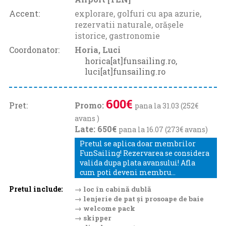
Accent:
explorare, golfuri cu apa azurie,
rezervatii naturale, orășele
istorice, gastronomie
Coordonator:
Horia, Luci
horica[at]funsailing.ro,
luci[at]funsailing.ro
600€
Pret:
Promo:
pana la 31.03 (252€
avans )
Late: 650€
pana la 16.07 (273€ avans)
Pretul se aplica doar membrilor
FunSailing! Rezervarea se considera
valida dupa plata avansului! Afla
cum poti deveni membru...
Pretul include:
→ loc în cabină dublă
→ lenjerie de pat și prosoape de baie
→ welcome pack
→ skipper