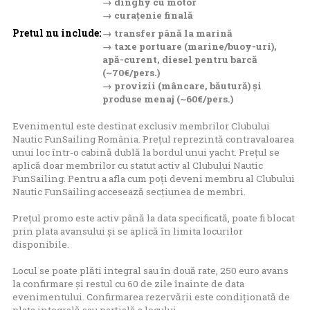
→ dinghy cu motor
→ curațenie finală
Pretul nu include:
→ transfer până la marină
→ taxe portuare (marine/buoy-uri),
apă-curent, diesel pentru barcă
(~70€/pers.)
→ provizii (mâncare, băutură) și
produse menaj (~60€/pers.)
Evenimentul este destinat exclusiv membrilor Clubului
Nautic FunSailing România. Prețul reprezintă contravaloarea
unui loc într-o cabină dublă la bordul unui yacht. Prețul se
aplică doar membrilor cu statut activ al Clubului Nautic
FunSailing. Pentru a afla cum poți deveni membru al Clubului
Nautic FunSailing accesează
secțiunea de membri
.
Prețul promo este activ până la data specificată, poate fi blocat
prin plata avansului și se aplică în limita locurilor
disponibile.
Locul se poate plăti integral sau în două rate, 250 euro avans
la confirmare și restul cu 60 de zile înainte de data
evenimentului. Confirmarea rezervării este condiționată de