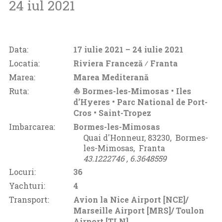
24 iul 2021
Data:
17 iulie 2021
– 24 iulie 2021
Locatia:
Riviera Franceză ⁄
Franta
Marea:
Marea Mediterană
Ruta:
⛵ Bormes-les-Mimosas • Iles
d’Hyeres • Parc National de Port-
Cros • Saint-Tropez
Imbarcarea:
Bormes-les-Mimosas
Quai d'Honneur, 83230‚
Bormes-
les-Mimosas‚
Franta
43.1222746 ‚
6.3648559
Locuri:
36
Yachturi:
4
Transport:
Avion la Nice Airport [NCE]/
Marseille Airport [MRS]/ Toulon
Airport [TLN]