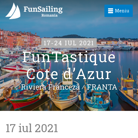
Meniu
17-24 IUL 2021
FunTastique
Cote d’Azur
Riviera Franceză ⁄
FRANTA
17 iul 2021