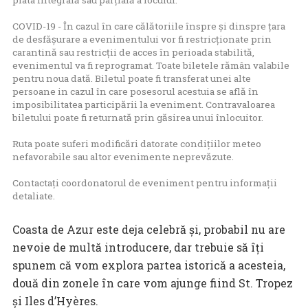
plata integrală sau parțială a locului.
COVID-19 - În cazul în care călătoriile înspre și dinspre țara
de desfășurare a evenimentului vor fi restricționate prin
carantină sau restricții de acces în perioada stabilită,
evenimentul va fi reprogramat. Toate biletele rămân valabile
pentru noua dată. Biletul poate fi transferat unei alte
persoane in cazul în care posesorul acestuia se află în
imposibilitatea participării la eveniment. Contravaloarea
biletului poate fi returnată prin găsirea unui înlocuitor.
Ruta poate suferi modificări datorate condițiilor meteo
nefavorabile sau altor evenimente neprevăzute.
Contactați coordonatorul de eveniment pentru informații
detaliate.
Coasta de Azur este deja celebră și, probabil nu are
nevoie de multă introducere, dar trebuie să îți
spunem că vom explora partea istorică a acesteia,
două din zonele în care vom ajunge fiind St. Tropez
și Iles d’Hyères.