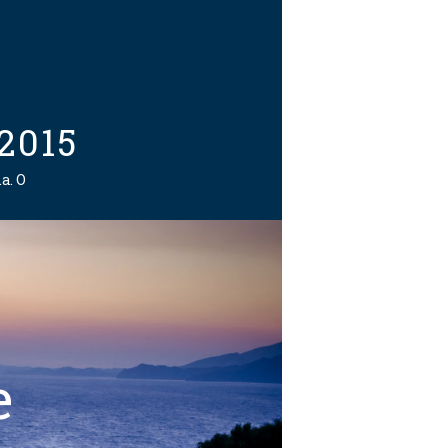
2015
a. O
e