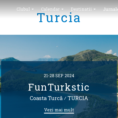
Clubul
Calendar
Destinatii
Jurnal
Turcia
21-28 SEP 2024
FunTurkstic
Coasta Turcă
⁄
TURCIA
Vezi mai mult