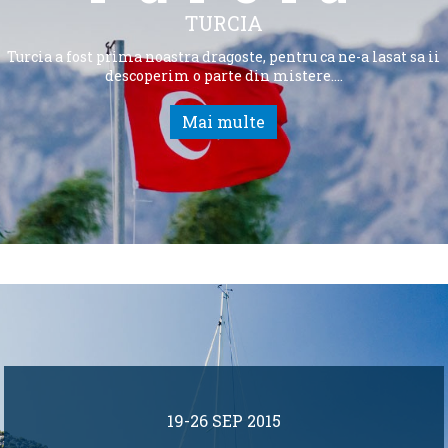
TURCIA
Turcia a fost prima noastra dragoste, pentru ca ne-a lasat sa ii
descoperim o parte din mistere.…
Mai multe
19-26 SEP 2015