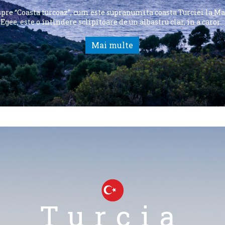
pre “Coasta turcoaz”, cum este supranumita coasta Turciei la M
Egee, este o întindere sclipitoare de un albastru clar, în a caror…
Mai multe
Turcia