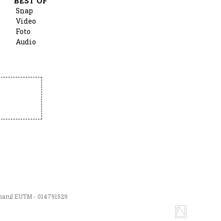
BEST OF
Snap
Video
Foto
Audio
numarul EUTM - 014791529