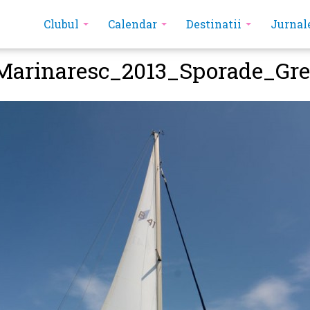
Clubul
Calendar
Destinatii
Jurnal
Marinaresc_2013_Sporade_Gre