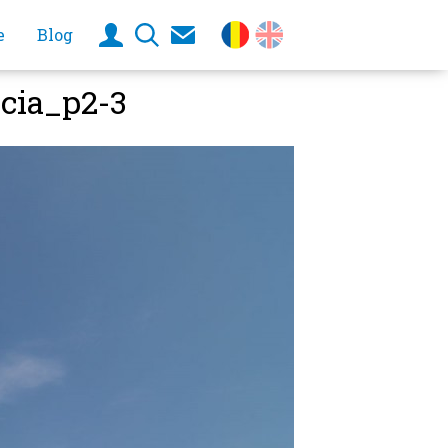
e
Blog
cia_p2-3