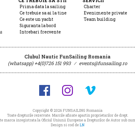
CE TREBUIE SA STII
SERVICII
Prima data la sailing
Charter
Ce trebuie sa ai la tine
Evenimente private
Ce este un yacht
Team building
Siguranta la bord
u
Intrebari frecvente
Clubul Nautic FunSailing Romania
(whatsapp) +4(0)726 151 993
⁄
events@funsailing.ro
Copyright © 2026
FUNSAILING Romania
Toate drepturile rezervate. Marcile afisate apartin proprietarilor de drept.
 marca inregistrata la Oficiul Uniunii Europene a Drepturilor de Autor sub 
Design si cod de
LN