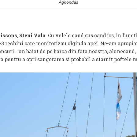
Agnondas
nissons
,
Steni Vala
. Cu velele cand sus cand jos, in func
-3 rechini care monitorizau olginda apei. Ne-am apropiat 
ancuri… un baiat de pe barca din fata noastra, alunecand, s
ata pentru a opri sangerarea si probabil a starnit poftele