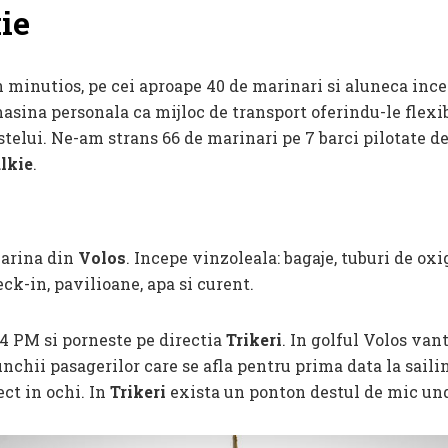
ie
 minutios, pe cei aproape 40 de marinari si aluneca ince
masina personala ca mijloc de transport oferindu-le flexi
stelui. Ne-am strans 66 de marinari pe 7 barci pilotate d
lkie
.
marina din
Volos
. Incepe vinzoleala: bagaje, tuburi de oxige
ck-in, pavilioane, apa si curent.
 4 PM si porneste pe directia
Trikeri
. In golful Volos van
nchii pasagerilor care se afla pentru prima data la saili
ect in ochi. In
Trikeri
exista un ponton destul de mic und