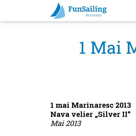
1 Mai 
Tassia /
Steni
Skiathos
Koukounaris
Arta
In cinstea
Vala /
Gata de
FunSailing
Skiathos
love
/ Skiathos
rupesta
FunSailing
Alonnisos
Skiathos
Skiathos
Skiathos
Skiathos
plecare
Bleumarin
People
1 mai Marinaresc 2013
Nava velier „Silver II”
Mai 2013