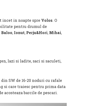
t incet in noapte spre
Volos
. O
bilitate pentru drumul de
e
Baloo
,
Ionut
,
Perju&Hori
,
Mihai
,
n, lazi si ladite, saci si saculeti,
t din SW de 16-20 noduri cu rafale
ng si care traiesc pentru prima data
e acosteaza barcile de pescari.