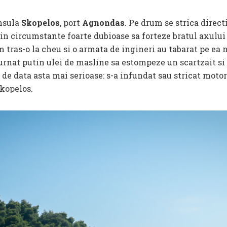
nsula
Skopelos
, port
Agnondas
. Pe drum se strica directi
in circumstante foarte dubioase sa forteze bratul axului 
 tras-o la cheu si o armata de ingineri au tabarat pe e
rnat putin ulei de masline sa estompeze un scartzait si 
 de data asta mai serioase: s-a infundat sau stricat moto
Skopelos.