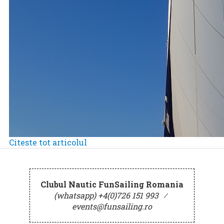
Citeste tot articolul
Clubul Nautic FunSailing Romania
(whatsapp) +4(0)726 151 993
⁄
events@funsailing.ro