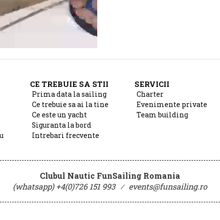
CE TREBUIE SA STII
SERVICII
Prima data la sailing
Charter
Ce trebuie sa ai la tine
Evenimente private
Ce este un yacht
Team building
Siguranta la bord
u
Intrebari frecvente
Clubul Nautic FunSailing Romania
(whatsapp) +4(0)726 151 993
⁄
events@funsailing.ro