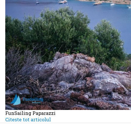
FunSailing Paparazzi
Citeste tot articolul