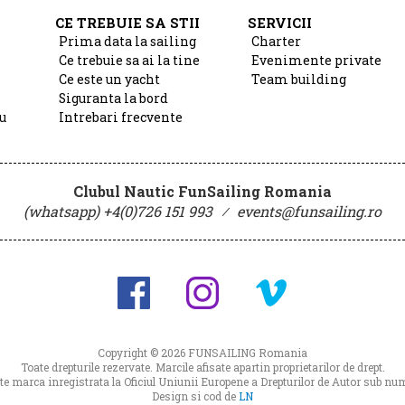
CE TREBUIE SA STII
SERVICII
Prima data la sailing
Charter
Ce trebuie sa ai la tine
Evenimente private
Ce este un yacht
Team building
Siguranta la bord
u
Intrebari frecvente
Clubul Nautic FunSailing Romania
(whatsapp) +4(0)726 151 993
⁄
events@funsailing.ro
Copyright © 2026
FUNSAILING Romania
Toate drepturile rezervate. Marcile afisate apartin proprietarilor de drept.
 marca inregistrata la Oficiul Uniunii Europene a Drepturilor de Autor sub 
Design si cod de
LN