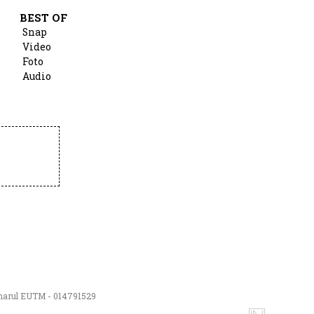
BEST OF
Snap
Video
Foto
Audio
numarul EUTM - 014791529