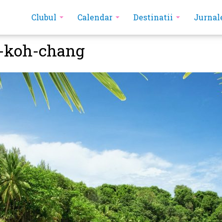
Clubul
Calendar
Destinatii
Jurnal
n-koh-chang