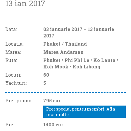
13 ian 2017
Data:
03 ianuarie 2017
– 13 ianuarie
2017
Locatia:
Phuket ⁄
Thailand
Marea:
Marea Andaman
Ruta:
Phuket • Phi Phi Le • Ko Lanta •
Koh Mook • Koh Libong
Locuri:
60
Yachturi:
5
Pret promo:
795 eur
Pret special pentru membri. Afla
mai multe ...
Pret:
1400
eur