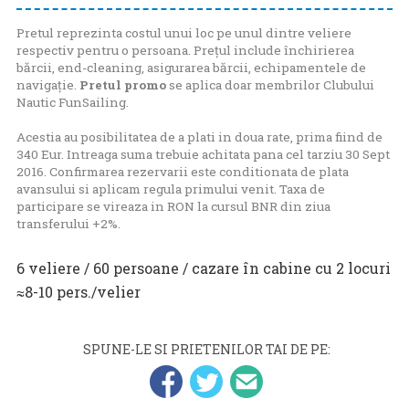
Pretul reprezinta costul unui loc pe unul dintre veliere
respectiv pentru o persoana. Prețul include închirierea
bărcii, end-cleaning, asigurarea bărcii, echipamentele de
navigație.
Pretul promo
se aplica doar membrilor Clubului
Nautic FunSailing.
Acestia au posibilitatea de a plati in doua rate, prima fiind de
340 Eur. Intreaga suma trebuie achitata pana cel tarziu 30 Sept
2016. Confirmarea rezervarii este conditionata de plata
avansului si aplicam regula primului venit. Taxa de
participare se vireaza in RON la cursul BNR din ziua
transferului +2%.
6 veliere / 60 persoane / cazare în cabine cu 2 locuri
≈8-10 pers./velier
SPUNE-LE SI PRIETENILOR TAI DE PE: