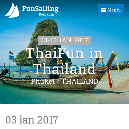
Meniu
03-13 IAN 2017
ThaiFun in
Thailand
Phuket ⁄
THAILAND
03 ian 2017