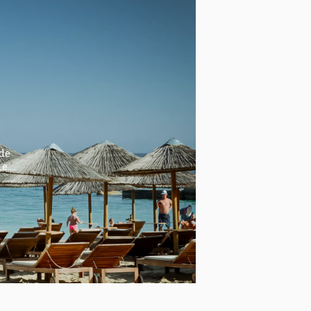
e
 de
le.…