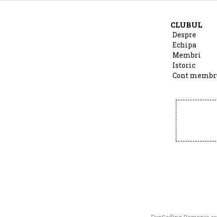
CLUBUL
Despre
Echipa
Membri
Istoric
Cont membr
FunSailing Romania este