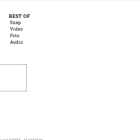
BEST OF
Snap
Video
Foto
Audio
numarul EUTM - 014791529