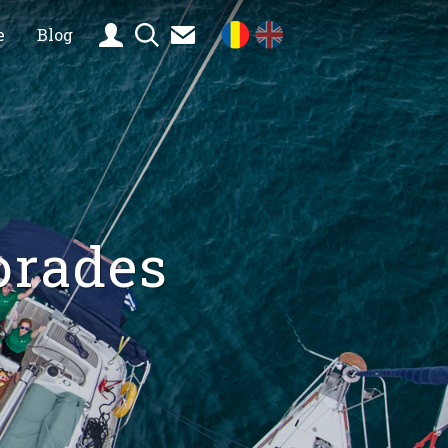
e
Blog
orades