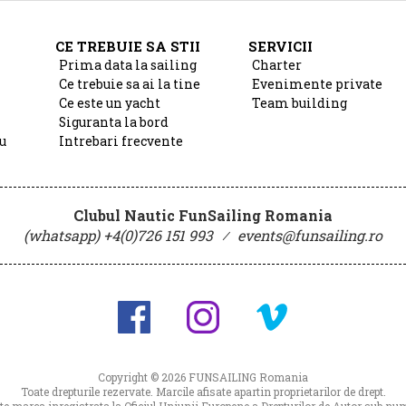
CE TREBUIE SA STII
SERVICII
Prima data la sailing
Charter
Ce trebuie sa ai la tine
Evenimente private
Ce este un yacht
Team building
Siguranta la bord
u
Intrebari frecvente
Clubul Nautic FunSailing Romania
(whatsapp) +4(0)726 151 993
⁄
events@funsailing.ro
Copyright © 2026
FUNSAILING Romania
Toate drepturile rezervate. Marcile afisate apartin proprietarilor de drept.
 marca inregistrata la Oficiul Uniunii Europene a Drepturilor de Autor sub 