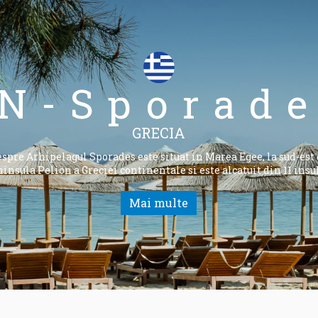
N-Sporad
GRECIA
spre Arhipelagul Sporades este situat in Marea Egee, la sud-est
insula Pelion a Greciei continentale si este alcatuit din 11 insu
Mai multe