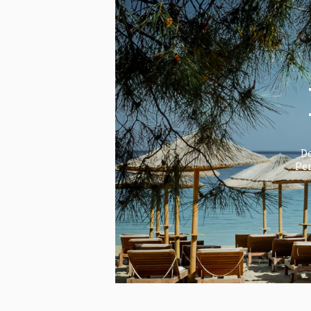
De
Pen