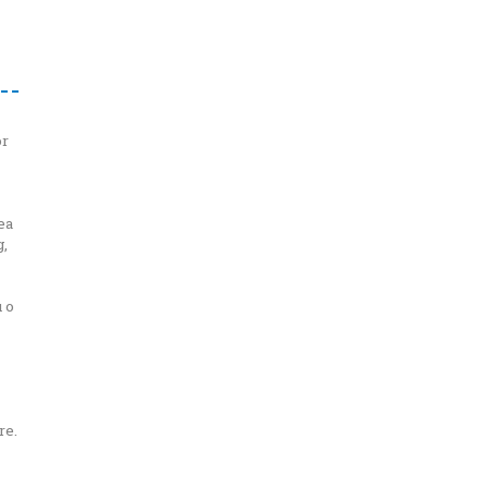
or
ea
,
 o
re.