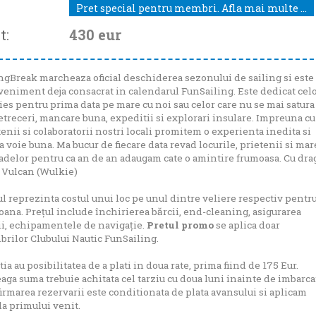
Pret special pentru membri. Afla mai multe ...
t:
430
eur
ngBreak marcheaza oficial deschiderea sezonului de sailing si este
veniment deja consacrat in calendarul FunSailing. Este dedicat cel
 ies pentru prima data pe mare cu noi sau celor care nu se mai satura
etreceri, mancare buna, expeditii si explorari insulare. Impreuna cu
tenii si colaboratorii nostri locali promitem o experienta inedita si
a voie buna. Ma bucur de fiecare data revad locurile, prietenii si mar
adelor pentru ca an de an adaugam cate o amintire frumoasa. Cu drag
 Vulcan (Wulkie)
ul reprezinta costul unui loc pe unul dintre veliere respectiv pentru
oana. Prețul include închirierea bărcii, end-cleaning, asigurarea
ii, echipamentele de navigație.
Pretul promo
se aplica doar
rilor Clubului Nautic FunSailing.
ia au posibilitatea de a plati in doua rate, prima fiind de 175 Eur.
eaga suma trebuie achitata cel tarziu cu doua luni inainte de imbarca
irmarea rezervarii este conditionata de plata avansului si aplicam
la primului venit.