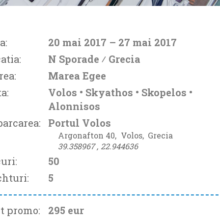
a:
20 mai 2017
– 27 mai 2017
atia:
N Sporade ⁄
Grecia
rea:
Marea Egee
a:
Volos • Skyathos • Skopelos •
Alonnisos
arcarea:
Portul Volos
Argonafton 40‚
Volos‚
Grecia
39.358967 ‚
22.944636
uri:
50
hturi:
5
t promo:
295 eur