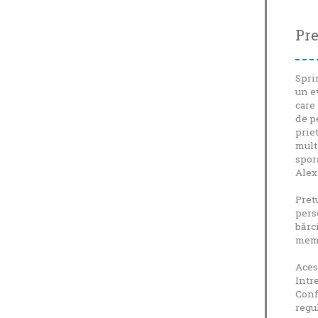
Pre
Spri
un e
care
de p
prie
mult
spor
Alex
Pret
pers
bărc
memb
Acest
Intr
Conf
regu