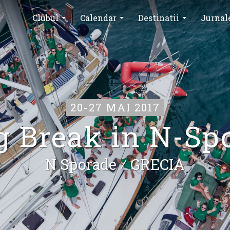
Clubul
Calendar
Destinatii
Jurnal
20-27 MAI 2017
g Break in N-Sp
N Sporade ⁄
GRECIA