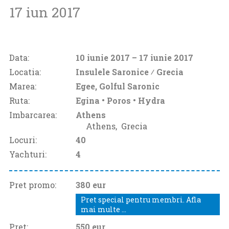
17 iun 2017
Data:
10 iunie 2017
– 17 iunie 2017
Locatia:
Insulele Saronice ⁄
Grecia
Marea:
Egee, Golful Saronic
Ruta:
Egina • Poros • Hydra
Imbarcarea:
Athens
Athens‚
Grecia
Locuri:
40
Yachturi:
4
Pret promo:
380 eur
Pret special pentru membri. Afla
mai multe ...
Pret:
550
eur