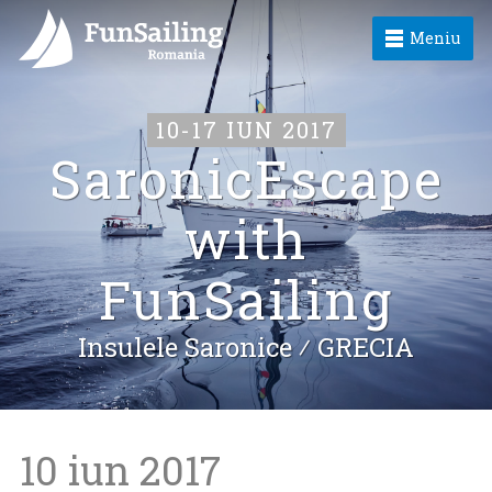
Meniu
10-17 IUN 2017
SaronicEscape
with
FunSailing
Insulele Saronice ⁄
GRECIA
10 iun 2017