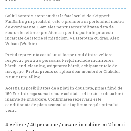
Golful Saronic, atent studiat la fata locului de skipperii
FunSailing in prealabil, este o premiera in portofoliul nostru
de evenimente. L-am ales pentru accesibilitatea data de
zborurile ieftine spre Atena si pentru porturle pitoresti
incarcate de istorie si misticism. Va asteptam cu drag. Alex
Vulcan (Wulkie)
Pretul reprezinta costul unui loc pe unul dintre veliere
respectiv pentru o persoana. Prețul include închirierea
bărcii, end-cleaning, asigurarea bărcii, echipamentele de
navigație.
Pretul promo
se aplica doar membrilor Clubului
Nautic FunSailing.
Acestia au posibilitatea de a plati in doua rate, prima fiind de
150 Eur. Intreaga suma trebuie achitata cel tarziu cu doua luni
inainte de imbarcare. Confirmarea rezervarii este
conditionata de plata avansului si aplicam regula primului
venit.
4 veliere / 40 persoane / cazare în cabine cu 2 locuri