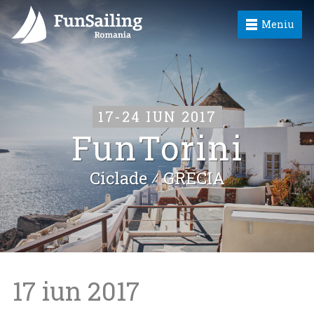
Meniu
17-24 IUN 2017
FunTorini
Ciclade ⁄
GRECIA
17 iun 2017