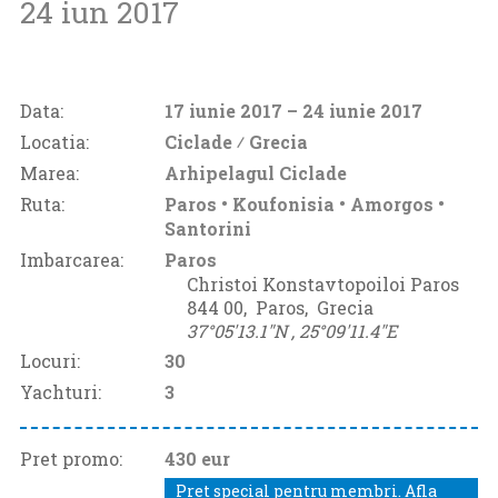
24 iun 2017
Data:
17 iunie 2017
– 24 iunie 2017
Locatia:
Ciclade ⁄
Grecia
Marea:
Arhipelagul Ciclade
Ruta:
Paros • Koufonisia • Amorgos •
Santorini
Imbarcarea:
Paros
Christoi Konstavtopoiloi Paros
844 00‚
Paros‚
Grecia
37°05'13.1"N ‚
25°09'11.4"E
Locuri:
30
Yachturi:
3
Pret promo:
430 eur
Pret special pentru membri. Afla