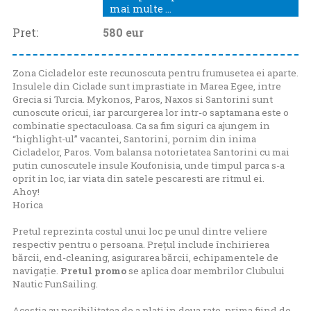
mai multe ...
Pret:
580
eur
Zona Cicladelor este recunoscuta pentru frumusetea ei aparte.
Insulele din Ciclade sunt imprastiate in Marea Egee, intre
Grecia si Turcia. Mykonos, Paros, Naxos si Santorini sunt
cunoscute oricui, iar parcurgerea lor intr-o saptamana este o
combinatie spectaculoasa. Ca sa fim siguri ca ajungem in
“highlight-ul” vacantei, Santorini, pornim din inima
Cicladelor, Paros. Vom balansa notorietatea Santorini cu mai
putin cunoscutele insule Koufonisia, unde timpul parca s-a
oprit in loc, iar viata din satele pescaresti are ritmul ei.
Ahoy!
Horica
Pretul reprezinta costul unui loc pe unul dintre veliere
respectiv pentru o persoana. Prețul include închirierea
bărcii, end-cleaning, asigurarea bărcii, echipamentele de
navigație.
Pretul promo
se aplica doar membrilor Clubului
Nautic FunSailing.
Acestia au posibilitatea de a plati in doua rate, prima fiind de