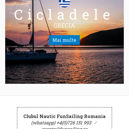
Cicladele
GRECIA
Mai multe
Clubul Nautic FunSailing Romania
(whatsapp) +4(0)726 151 993
⁄
events@funsailing.ro