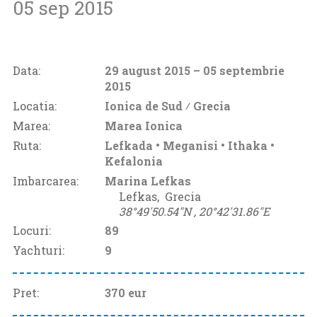
05 sep 2015
Data:
29 august 2015
– 05 septembrie
2015
Locatia:
Ionica de Sud ⁄
Grecia
Marea:
Marea Ionica
Ruta:
Lefkada • Meganisi • Ithaka •
Kefalonia
Imbarcarea:
Marina Lefkas
Lefkas‚
Grecia
38°49'50.54"N ‚
20°42'31.86"E
Locuri:
89
Yachturi:
9
Pret:
370
eur