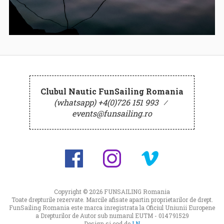
Clubul Nautic FunSailing Romania
(whatsapp) +4(0)726 151 993
⁄
events@funsailing.ro
Copyright © 2026
FUNSAILING Romania
Toate drepturile rezervate. Marcile afisate apartin proprietarilor de drept.
FunSailing Romania este marca inregistrata la Oficiul Uniunii Europene
a Drepturilor de Autor sub numarul EUTM - 014791529
Design si cod de
LN