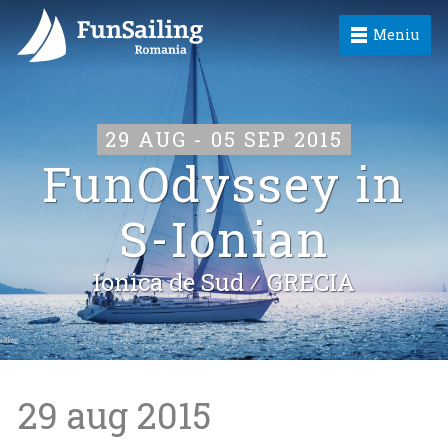
Meniu
29 AUG - 05 SEP 2015
FunOdyssey in
S-Ionian
Ionica de Sud ⁄
GRECIA
29 aug 2015