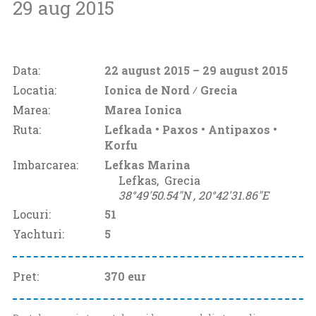
29 aug 2015
Data:
22 august 2015
– 29 august 2015
Locatia:
Ionica de Nord ⁄
Grecia
Marea:
Marea Ionica
Ruta:
Lefkada • Paxos • Antipaxos •
Korfu
Imbarcarea:
Lefkas Marina
Lefkas‚
Grecia
38°49'50.54"N ‚
20°42'31.86"E
Locuri:
51
Yachturi:
5
Pret:
370
eur