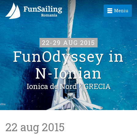
Meniu
22-29 AUG 2015
FunOdyssey in
N-Ionian
Ionica de Nord ⁄
GRECIA
22 aug 2015