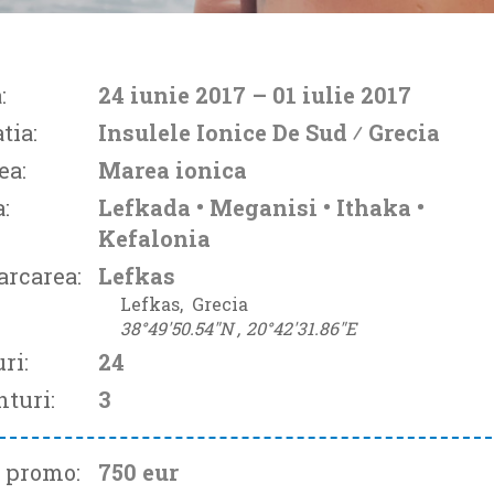
:
24 iunie 2017
– 01 iulie 2017
tia:
Insulele Ionice De Sud ⁄
Grecia
ea:
Marea ionica
:
Lefkada • Meganisi • Ithaka •
Kefalonia
arcarea:
Lefkas
Lefkas‚
Grecia
38°49'50.54"N ‚
20°42'31.86"E
ri:
24
turi:
3
t promo:
750 eur