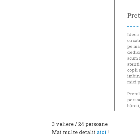
Pret
Ideea 
cu cat
pe mar
dedica
acum n
atenti
copii 
imbine
mici p
Pretul
persoa
bărcii
3 veliere / 24 persoane
Mai multe detalii
aici
!