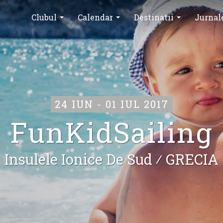
Clubul
Calendar
Destinatii
Jurnal
24 IUN - 01 IUL 2017
FunKidSailing
Insulele Ionice De Sud ⁄
GRECIA