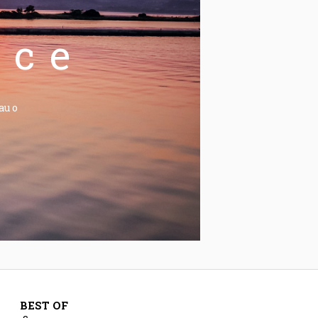
ice
au o
BEST OF