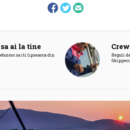
sa ai la tine
Crew
ebuiesc sa iti lipseasca din
Reguli de
Skipperul