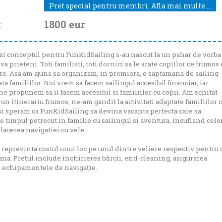
Pret special pentru membri. Afla mai multe ...
:
1800
eur
si conceptul pentru FunKidSailing s-au nascut la un pahar de vorba
iva prieteni. Toti familisti, toti dornici sa le arate copiilor ce frumos 
e. Asa am ajuns sa organizam, in premiera, o saptamana de sailing
ta familiilor. Noi vrem sa facem sailingul accesibil financiar, iar
e propunem sa il facem accesibil si familiilor cu copii. Am schitat
 un itinerariu frumos, ne-am gandit la activitati adaptate familiilor 
si speram ca FunKidSailing sa devina vacanta perfecta care sa
 timpul petrecut in familie cu sailingul si aventura, insufland celo
lacerea navigatiei cu vele.
 reprezinta costul unui loc pe unul dintre veliere respectiv pentru 
na. Prețul include închirierea bărcii, end-cleaning, asigurarea
, echipamentele de navigație.