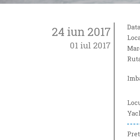
Data
24 iun 2017
Loca
01 iul 2017
Mar
Ruta
Imb
Locu
Yach
Pre