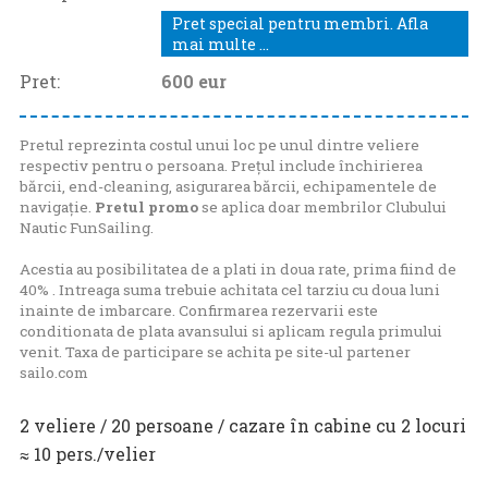
Pret special pentru membri. Afla
mai multe ...
Pret:
600
eur
Pretul reprezinta costul unui loc pe unul dintre veliere
respectiv pentru o persoana. Prețul include închirierea
bărcii, end-cleaning, asigurarea bărcii, echipamentele de
navigație.
Pretul promo
se aplica doar membrilor Clubului
Nautic FunSailing.
Acestia au posibilitatea de a plati in doua rate, prima fiind de
40% . Intreaga suma trebuie achitata cel tarziu cu doua luni
inainte de imbarcare. Confirmarea rezervarii este
conditionata de plata avansului si aplicam regula primului
venit. Taxa de participare se achita pe site-ul partener
sailo.com
2 veliere / 20 persoane / cazare în cabine cu 2 locuri
≈ 10 pers./velier