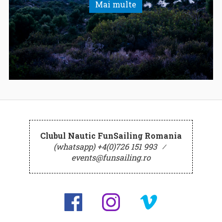
Mai multe
Clubul Nautic FunSailing Romania
(whatsapp) +4(0)726 151 993
⁄
events@funsailing.ro