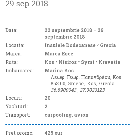
29 sep 2018
Data:
22 septembrie 2018
– 29
septembrie 2018
Locatia:
Insulele Dodecanese ⁄
Grecia
Marea:
Marea Egee
Ruta:
Kos • Nisiros • Symi • Krevatia
Imbarcarea:
Marina Kos
Λεωφ. Γεωρ. Παπανδρέου, Kos
853 00, Greece‚
Kos‚
Grecia
36.8900043 ‚
27.3023123
Locuri:
20
Yachturi:
2
Transport:
carpooling, avion
Pret promo:
425 eur