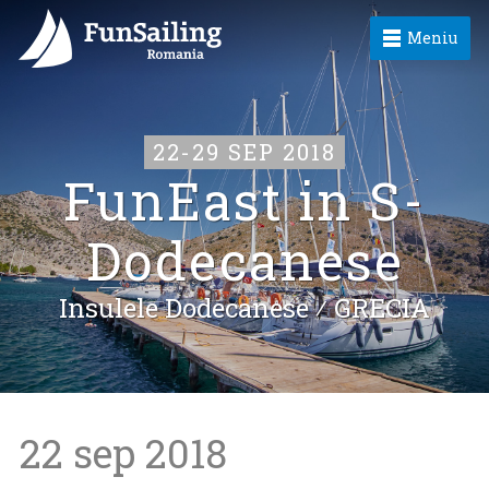
Meniu
22-29 SEP 2018
FunEast in S-
Dodecanese
Insulele Dodecanese ⁄
GRECIA
22 sep 2018