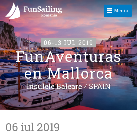
Meniu
06-13 IUL 2019
FunAventuras
en Mallorca
Insulele Baleare ⁄
SPAIN
06 iul 2019