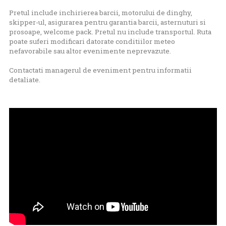
Pretul include inchirierea barcii, motorului de dinghy,
skipper-ul, asigurarea pentru garantia barcii, asternuturi si
prosoape, welcome pack. Pretul nu include transportul. Ruta
poate suferi modificari datorate conditiilor meteo
nefavorabile sau altor evenimente neprevazute.
Contactati managerul de eveniment pentru informatii
detaliate.