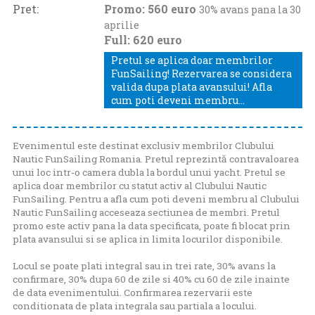
Pret:
Promo: 560 euro
30% avans pana la 30
aprilie
Full: 620 euro
Pretul se aplica doar membrilor
FunSailing! Rezervarea se considera
valida dupa plata avansului! Afla
cum poti deveni membru...
Evenimentul este destinat exclusiv membrilor Clubului
Nautic FunSailing Romania. Pretul reprezintă contravaloarea
unui loc intr-o camera dubla la bordul unui yacht. Pretul se
aplica doar membrilor cu statut activ al Clubului Nautic
FunSailing. Pentru a afla cum poti deveni membru al Clubului
Nautic FunSailing acceseaza
sectiunea de membri
. Pretul
promo este activ pana la data specificata, poate fi blocat prin
plata avansului si se aplica in limita locurilor disponibile.
Locul se poate plati integral sau in trei rate, 30% avans la
confirmare, 30% dupa 60 de zile si 40% cu 60 de zile inainte
de data evenimentului. Confirmarea rezervarii este
conditionata de plata integrala sau partiala a locului.