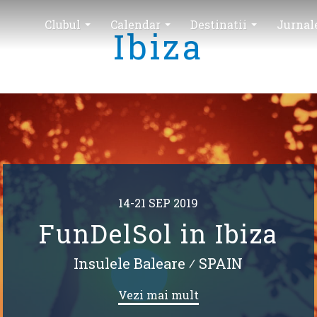
Clubul
Calendar
Destinatii
Jurnal
Ibiza
14-21 SEP 2019
FunDelSol in Ibiza
Insulele Baleare
⁄
SPAIN
Vezi mai mult