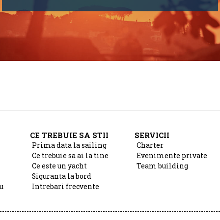
CE TREBUIE SA STII
SERVICII
Prima data la sailing
Charter
Ce trebuie sa ai la tine
Evenimente private
Ce este un yacht
Team building
Siguranta la bord
u
Intrebari frecvente