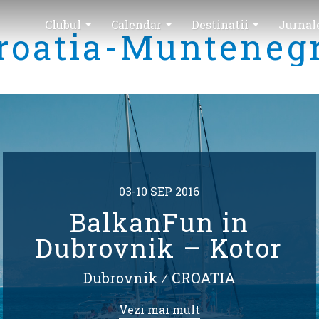
Clubul
Calendar
Destinatii
Jurnal
roatia-Munteneg
03-10 SEP 2016
BalkanFun in
Dubrovnik – Kotor
Dubrovnik
⁄
CROATIA
Vezi mai mult