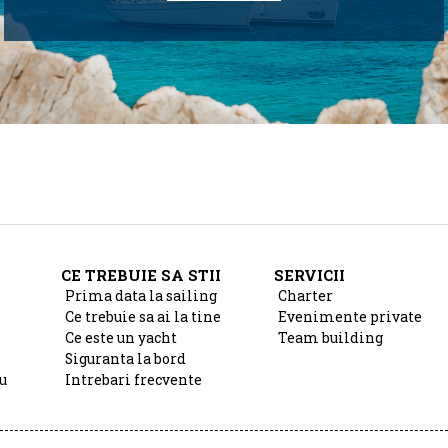
CE TREBUIE SA STII
SERVICII
Prima data la sailing
Charter
Ce trebuie sa ai la tine
Evenimente private
Ce este un yacht
Team building
Siguranta la bord
u
Intrebari frecvente