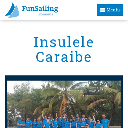
Meniu
Insulele
Caraibe