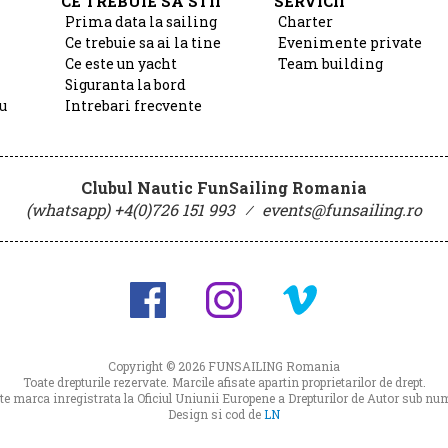
CE TREBUIE SA STII
SERVICII
Prima data la sailing
Charter
Ce trebuie sa ai la tine
Evenimente private
Ce este un yacht
Team building
Siguranta la bord
u
Intrebari frecvente
Clubul Nautic FunSailing Romania
(whatsapp) +4(0)726 151 993
⁄
events@funsailing.ro
Copyright © 2026
FUNSAILING Romania
Toate drepturile rezervate. Marcile afisate apartin proprietarilor de drept.
 marca inregistrata la Oficiul Uniunii Europene a Drepturilor de Autor sub 
Design si cod de
LN