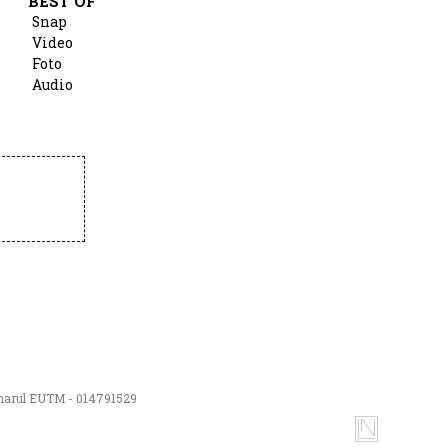
BEST OF
Snap
Video
Foto
Audio
numarul EUTM - 014791529