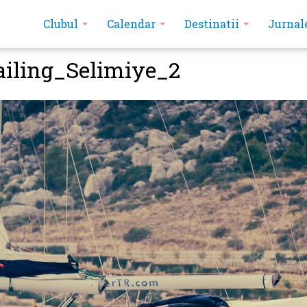
Clubul
Calendar
Destinatii
Jurnal
iling_Selimiye_2