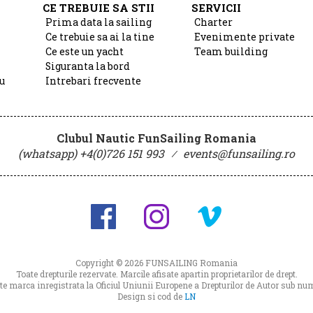
CE TREBUIE SA STII
SERVICII
Prima data la sailing
Charter
Ce trebuie sa ai la tine
Evenimente private
Ce este un yacht
Team building
Siguranta la bord
u
Intrebari frecvente
Clubul Nautic FunSailing Romania
(whatsapp) +4(0)726 151 993
⁄
events@funsailing.ro
Copyright © 2026
FUNSAILING Romania
Toate drepturile rezervate. Marcile afisate apartin proprietarilor de drept.
 marca inregistrata la Oficiul Uniunii Europene a Drepturilor de Autor sub 
Design si cod de
LN