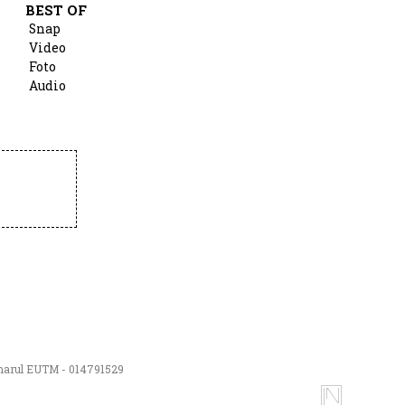
BEST OF
Snap
Video
Foto
Audio
numarul EUTM - 014791529