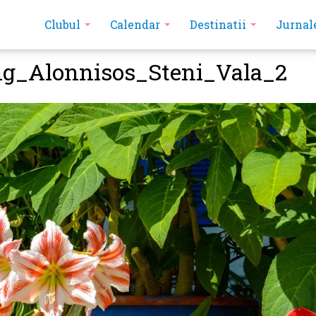
Clubul
Calendar
Destinatii
Jurnal
ng_Alonnisos_Steni_Vala_2