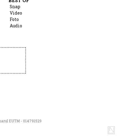
BEST OF
Snap
Video
Foto
Audio
numarul EUTM - 014791529