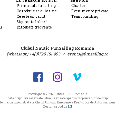
CE TREBUIE SA STII
SERVICII
Prima data la sailing
Charter
Ce trebuie sa ai la tine
Evenimente private
Ce este un yacht
Team building
Siguranta la bord
u
Intrebari frecvente
Clubul Nautic FunSailing Romania
(whatsapp) +4(0)726 151 993
⁄
events@funsailing.ro
Copyright © 2026
FUNSAILING Romania
Toate drepturile rezervate. Marcile afisate apartin proprietarilor de drept.
 marca inregistrata la Oficiul Uniunii Europene a Drepturilor de Autor sub 
Design si cod de
LN