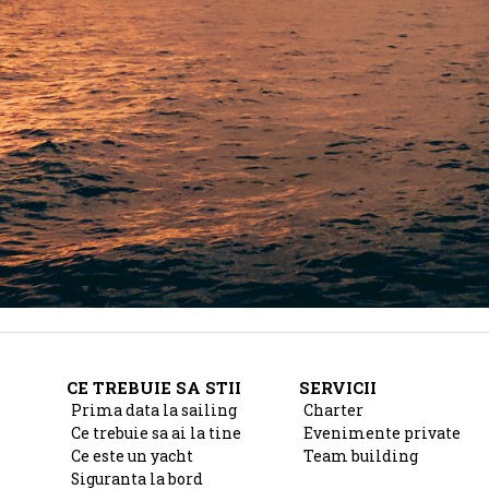
CE TREBUIE SA STII
SERVICII
Prima data la sailing
Charter
Ce trebuie sa ai la tine
Evenimente private
Ce este un yacht
Team building
Siguranta la bord