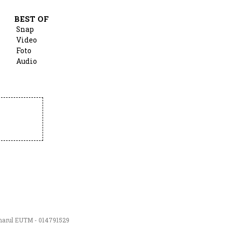
BEST OF
Snap
Video
Foto
Audio
numarul EUTM - 014791529