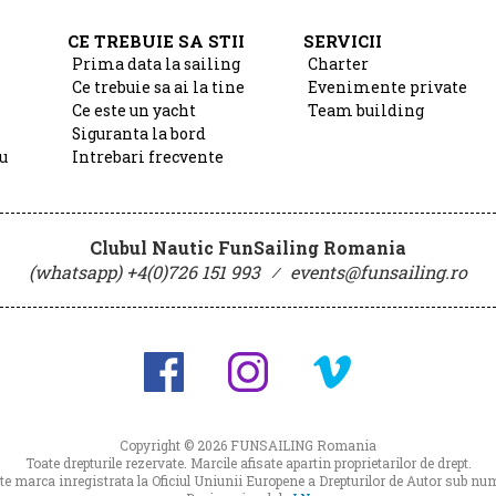
CE TREBUIE SA STII
SERVICII
Prima data la sailing
Charter
Ce trebuie sa ai la tine
Evenimente private
Ce este un yacht
Team building
Siguranta la bord
u
Intrebari frecvente
Clubul Nautic FunSailing Romania
(whatsapp) +4(0)726 151 993
⁄
events@funsailing.ro
Copyright © 2026
FUNSAILING Romania
Toate drepturile rezervate. Marcile afisate apartin proprietarilor de drept.
 marca inregistrata la Oficiul Uniunii Europene a Drepturilor de Autor sub 