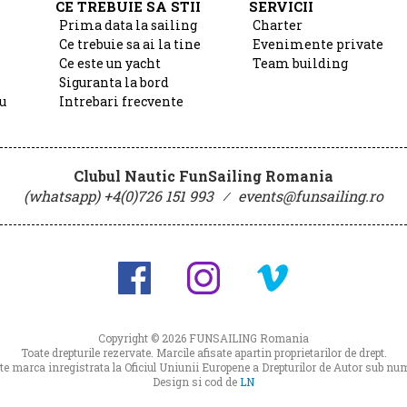
CE TREBUIE SA STII
SERVICII
Prima data la sailing
Charter
Ce trebuie sa ai la tine
Evenimente private
Ce este un yacht
Team building
Siguranta la bord
u
Intrebari frecvente
Clubul Nautic FunSailing Romania
(whatsapp) +4(0)726 151 993
⁄
events@funsailing.ro
Copyright © 2026
FUNSAILING Romania
Toate drepturile rezervate. Marcile afisate apartin proprietarilor de drept.
 marca inregistrata la Oficiul Uniunii Europene a Drepturilor de Autor sub 
Design si cod de
LN