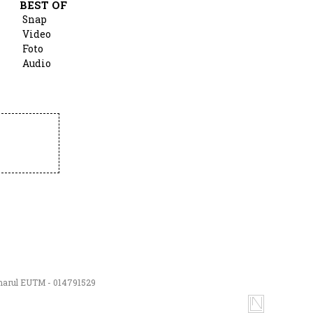
BEST OF
Snap
Video
Foto
Audio
numarul EUTM - 014791529