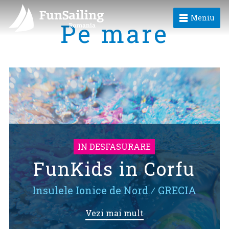
Meniu
Pe mare
IN DESFASURARE
FunKids in Corfu
Insulele Ionice de Nord
⁄
GRECIA
Vezi mai mult